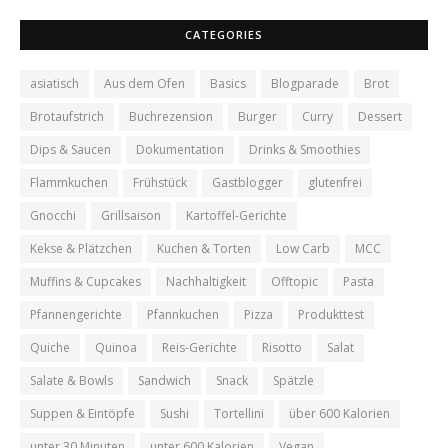
CATEGORIES
asiatisch
Aus dem Ofen
Basics
Blogparade
Brot
Brotaufstrich
Buchrezension
Burger
Curry
Dessert
Dips & Saucen
Dokumentation
Drinks & Smoothies
Flammkuchen
Frühstück
Gastblogger
glutenfrei
Gnocchi
Grillsaison
Kartoffel-Gerichte
Kekse & Plätzchen
Kuchen & Torten
Low Carb
MCC
Muffins & Cupcakes
Nachhaltigkeit
Offtopic
Pasta
Pfannengerichte
Pfannkuchen
Pizza
Produkttest
Quiche
Quinoa
Reis-Gerichte
Risotto
Salat
Salate & Bowls
Sandwich
Snack
Spätzle
Suppen & Eintöpfe
Sushi
Tortellini
über 600 Kalorien
unter 30 Minuten
unter 600 Kalorien
Vegan