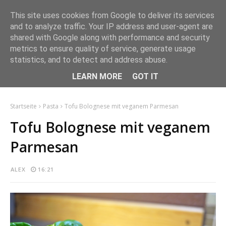
This site uses cookies from Google to deliver its services
and to analyze traffic. Your IP address and user-agent are
shared with Google along with performance and security
metrics to ensure quality of service, generate usage
statistics, and to detect and address abuse.
LEARN MORE
GOT IT
Startseite
Pasta
Tofu Bolognese mit veganem Parmesan
Tofu Bolognese mit veganem
Parmesan
ALEX
16:21