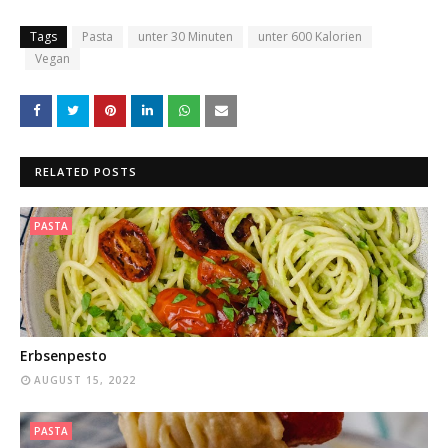
Tags
Pasta
unter 30 Minuten
unter 600 Kalorien
Vegan
RELATED POSTS
PASTA
Erbsenpesto
AUGUST 15, 2022
PASTA