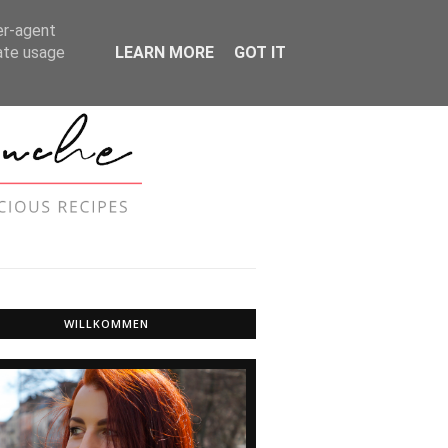
MER UND DATENSCHUTZ
er-agent
rate usage
LEARN MORE
GOT IT
WILLKOMMEN