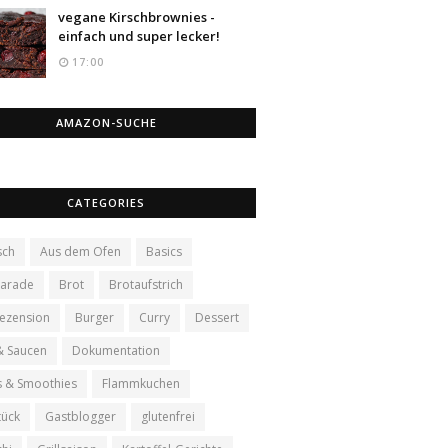
vegane Kirschbrownies -
einfach und super lecker!
17:00
AMAZON-SUCHE
CATEGORIES
sch
Aus dem Ofen
Basics
arade
Brot
Brotaufstrich
ezension
Burger
Curry
Dessert
& Saucen
Dokumentation
s & Smoothies
Flammkuchen
tück
Gastblogger
glutenfrei