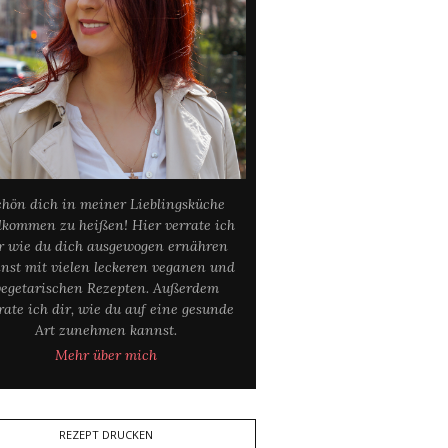
chön dich in meiner Lieblingsküche
lkommen zu heißen! Hier verrate ich
r wie du dich ausgewogen ernähren
nst mit vielen leckeren veganen und
vegetarischen Rezepten. Außerdem
rate ich dir, wie du auf eine gesunde
Art zunehmen kannst.
Mehr über mich
REZEPT DRUCKEN