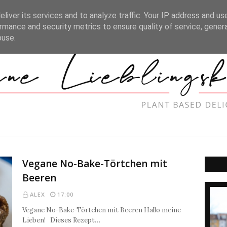
EZEPTE
GRUNDLAGEN
ZUNEHMEN
IMPRESSUM
DISCLAI
liver its services and to analyze traffic. Your IP address and us
rmance and security metrics to ensure quality of service, gene
buse.
Vegane No-Bake-Törtchen mit
Beeren
ALEX
17:00
Vegane No-Bake-Törtchen mit Beeren Hallo meine
Lieben! Dieses Rezept…