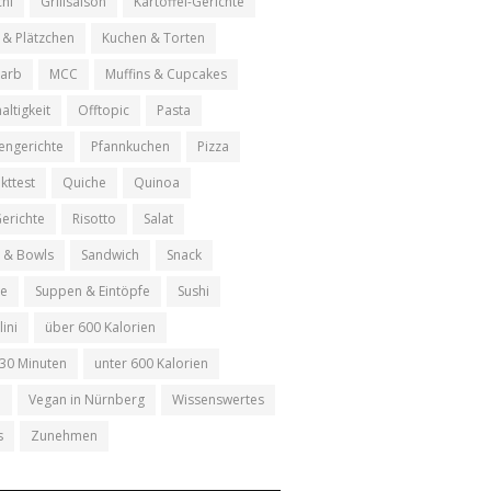
hi
Grillsaison
Kartoffel-Gerichte
 & Plätzchen
Kuchen & Torten
arb
MCC
Muffins & Cupcakes
altigkeit
Offtopic
Pasta
engerichte
Pfannkuchen
Pizza
kttest
Quiche
Quinoa
Gerichte
Risotto
Salat
e & Bowls
Sandwich
Snack
le
Suppen & Eintöpfe
Sushi
lini
über 600 Kalorien
 30 Minuten
unter 600 Kalorien
n
Vegan in Nürnberg
Wissenswertes
s
Zunehmen