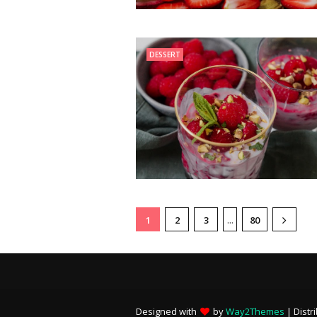
DESSERT
...
1
2
3
80
Designed with
by
Way2Themes
| Distr