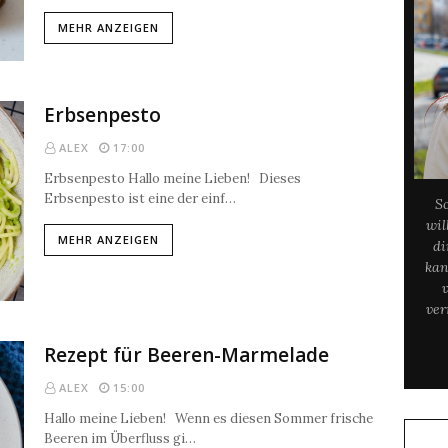
MEHR ANZEIGEN
Erbsenpesto
ALEX
17:00
Erbsenpesto Hallo meine Lieben! Dieses
Erbsenpesto ist eine der einf…
S
wil
MEHR ANZEIGEN
di
kan
ver
Rezept für Beeren-Marmelade
ALEX
15:00
Hallo meine Lieben! Wenn es diesen Sommer frische
Beeren im Überfluss gi…