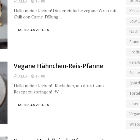
Gnocc
ALEX
17:00
Hallo meine Lieben! Dieser einfache vegane Wrap mit
Kekse
Chili con Carne-Füllung…
Low C
MEHR ANZEIGEN
Nachh
Pfann
Produ
Reis-
Vegane Hähnchen-Reis-Pfanne
Salat
ALEX
17:00
Spätz
Hallo meine Lieben! Klickt hier, um direkt zum
Rezept zu springen! W…
Tortel
unter
MEHR ANZEIGEN
Vega
Wrap