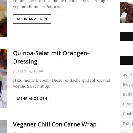
Hummus Pasta Hallo meine Lieben! Diese cremige
vegane Hummus-Pasta is…
MEHR ANZEIGEN
Quinoa-Salat mit Orangen-
Dressing
ALEX
17:00
asiati
Hallo meine Lieben! Dieser einfache, glutenfreie und
Blogp
vegane Salat mit Sp…
Buchr
MEHR ANZEIGEN
Dips 
Drink
Veganer Chili Con Carne Wrap
Frühs