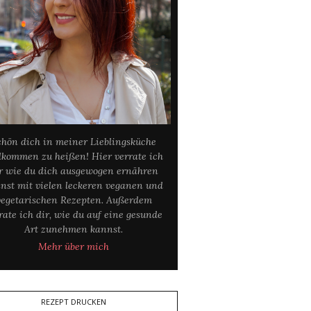
chön dich in meiner Lieblingsküche
lkommen zu heißen! Hier verrate ich
r wie du dich ausgewogen ernähren
nst mit vielen leckeren veganen und
vegetarischen Rezepten. Außerdem
rate ich dir, wie du auf eine gesunde
Art zunehmen kannst.
Mehr über mich
REZEPT DRUCKEN