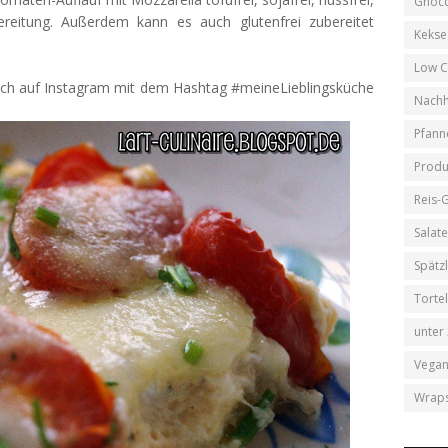
Gnocc
ereitung. Außerdem kann es auch glutenfrei zubereitet
Kekse
Low C
mich auf Instagram mit dem Hashtag #meineLieblingsküche
Nachh
.
Pfann
Produ
Reis-
Salat
Spätz
Tortel
unter
Vega
Wrap