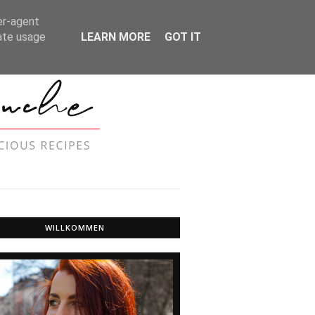
MER UND DATENSCHUTZ
er-agent
rate usage
LEARN MORE
GOT IT
WILLKOMMEN