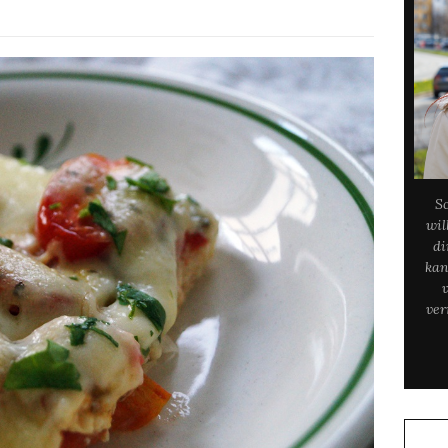
S
wil
di
kan
ver