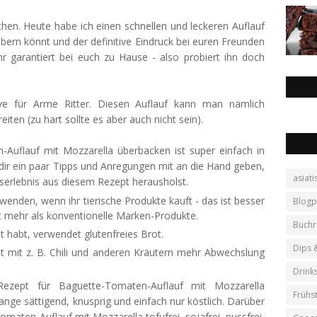
en. Heute habe ich einen schnellen und leckeren Auflauf
ern könnt und der definitive Eindruck bei euren Freunden
ihr garantiert bei euch zu Hause - also probiert ihn doch
ive für Arme Ritter. Diesen Auflauf kann man nämlich
ten (zu hart sollte es aber auch nicht sein).
-Auflauf mit Mozzarella überbacken ist super einfach in
dir ein paar Tipps und Anregungen mit an die Hand geben,
asiati
serlebnis aus diesem Rezept herausholst.
wenden, wenn ihr tierische Produkte kauft - das ist besser
Blogp
t mehr als konventionelle Marken-Produkte.
Buchr
it habt, verwendet glutenfreies Brot.
Dips 
t mit z. B. Chili und anderen Kräutern mehr Abwechslung
Drink
Rezept für Baguette-Tomaten-Auflauf mit Mozzarella
Frühs
ange sättigend, knusprig und einfach nur köstlich. Darüber
omaten-Auflauf mit Mozzarella tofufrei, sojafrei, nussfrei,