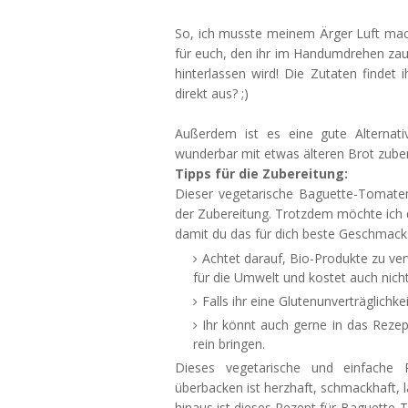
So, ich musste meinem Ärger Luft mach
für euch, den ihr im Handumdrehen zaub
hinterlassen wird! Die Zutaten findet 
direkt aus? ;)
Außerdem ist es eine gute Alternat
wunderbar mit etwas älteren Brot zuberei
Tipps für die Zubereitung:
Dieser vegetarische Baguette-Tomaten
der Zubereitung. Trotzdem möchte ich 
damit du das für dich beste Geschmack
Achtet darauf, Bio-Produkte zu ver
für die Umwelt und kostet auch nich
Falls ihr eine Glutenunverträglichke
Ihr könnt auch gerne in das Rezep
rein bringen.
Dieses vegetarische und einfache 
überbacken ist herzhaft, schmackhaft, l
hinaus ist dieses Rezept für Baguette-T