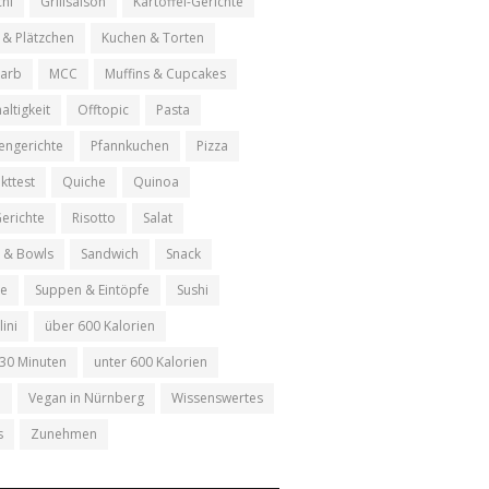
hi
Grillsaison
Kartoffel-Gerichte
 & Plätzchen
Kuchen & Torten
arb
MCC
Muffins & Cupcakes
altigkeit
Offtopic
Pasta
engerichte
Pfannkuchen
Pizza
kttest
Quiche
Quinoa
Gerichte
Risotto
Salat
e & Bowls
Sandwich
Snack
le
Suppen & Eintöpfe
Sushi
lini
über 600 Kalorien
 30 Minuten
unter 600 Kalorien
n
Vegan in Nürnberg
Wissenswertes
s
Zunehmen