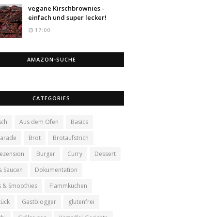
vegane Kirschbrownies -
einfach und super lecker!
17:00
AMAZON-SUCHE
CATEGORIES
sch
Aus dem Ofen
Basics
arade
Brot
Brotaufstrich
ezension
Burger
Curry
Dessert
& Saucen
Dokumentation
s & Smoothies
Flammkuchen
tück
Gastblogger
glutenfrei