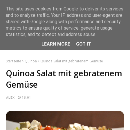
This site uses cookies from Google to deliver its services
and to analyze traffic. Your IP address and user-agent are
shared with Google along with performance and security
metrics to ensure quality of service, generate usage
statistics, and to detect and address abuse.
LEARN MORE
GOT IT
Startseite
Quinoa
Quinoa Salat mit gebratenem Gemüse
Quinoa Salat mit gebratenem
Gemüse
ALEX
16:01