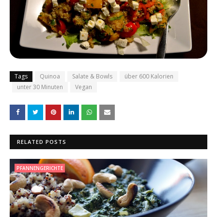
Tags
Quinoa
Salate & Bowls
über 600 Kalorien
unter 30 Minuten
Vegan
RELATED POSTS
PFANNENGERICHTE