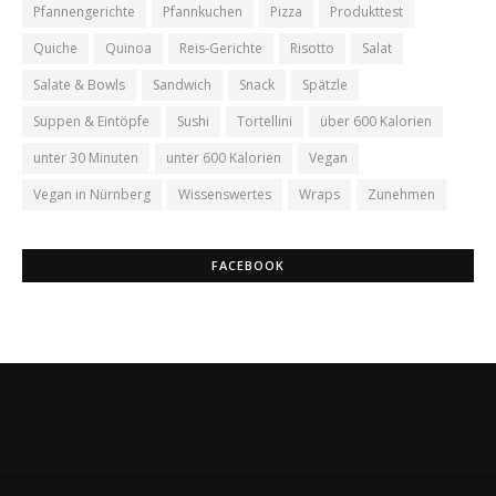
Pfannengerichte
Pfannkuchen
Pizza
Produkttest
Quiche
Quinoa
Reis-Gerichte
Risotto
Salat
Salate & Bowls
Sandwich
Snack
Spätzle
Suppen & Eintöpfe
Sushi
Tortellini
über 600 Kalorien
unter 30 Minuten
unter 600 Kalorien
Vegan
Vegan in Nürnberg
Wissenswertes
Wraps
Zunehmen
FACEBOOK