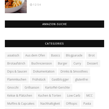
12:54
AMAZON-SUCHE
CATEGORIES
asiatisch
Aus dem Ofen
Basics
Blogparade
Brot
Brotaufstrich
Buchrezension
Burger
Curry
Dessert
Dips & Saucen
Dokumentation
Drinks & Smoothies
Flammkuchen
Frühstück
Gastblogger
glutenfrei
Gnocchi
Grillsaison
Kartoffel-Gerichte
Kekse & Plätzchen
Kuchen & Torten
Low Carb
MCC
Muffins & Cupcakes
Nachhaltigkeit
Offtopic
Pasta